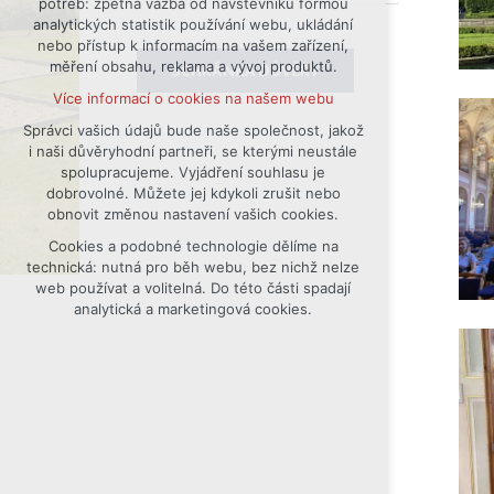
potřeb: zpětná vazba od návštěvníků formou
analytických statistik používání webu, ukládání
udržení kontextu stránek (session):
nebo přístup k informacím na vašem zařízení,
případná přihlášení, volby jazyka, apod.
měření obsahu, reklama a vývoj produktů.
SCHRÁNKA DŮVĚRY
Volitelná cookies
Více informací o cookies na našem webu
analytická pro anonymizované
vyhodnocení návštěvnosti
Správci vašich údajů bude naše společnost, jakož
i naši důvěryhodní partneři, se kterými neustále
marketingová cookies (Google)
spolupracujeme. Vyjádření souhlasu je
Více informací o cookies na našem webu
dobrovolné. Můžete jej kdykoli zrušit nebo
obnovit změnou nastavení vašich cookies.
Cookies a podobné technologie dělíme na
Přijmout všechny cookies
technická: nutná pro běh webu, bez nichž nelze
web používat a volitelná. Do této části spadají
Odmítnout vše
analytická a marketingová cookies.