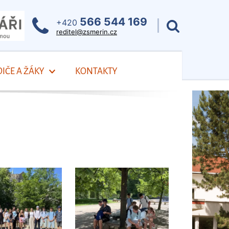
566 544 169
+420
reditel@zsmerin.cz
IČE A ŽÁKY
KONTAKTY