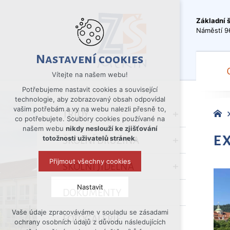
Základní 
Náměstí 9
Nastavení cookies
Vítejte na našem webu!
Potřebujeme nastavit cookies a související
technologie, aby zobrazovaný obsah odpovídal
vašim potřebám a vy na webu nalezli přesně to,
TŘÍDY
co potřebujete. Soubory cookies používané na
našem webu
nikdy neslouží ke zjišťování
E
totožnosti uživatelů stránek
.
ŠKOLNÍ DRUŽINA
Přijmout všechny cookies
ŠKOLNÍ JÍDELNA
Nastavit
DOKUMENTY
Vaše údaje zpracováváme v souladu se zásadami
Technická cookies
FOTOGALERIE
ochrany osobních údajů z důvodu následujících
nutná pro provozování webu