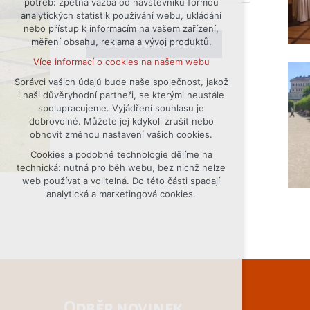
potřeb: zpětná vazba od návštěvníků formou
analytických statistik používání webu, ukládání
udržení kontextu stránek (session):
nebo přístup k informacím na vašem zařízení,
případná přihlášení, volby jazyka, apod.
měření obsahu, reklama a vývoj produktů.
SCHRÁNKA DŮVĚRY
Volitelná cookies
Více informací o cookies na našem webu
analytická pro anonymizované
vyhodnocení návštěvnosti
Správci vašich údajů bude naše společnost, jakož
i naši důvěryhodní partneři, se kterými neustále
marketingová cookies (Google)
spolupracujeme. Vyjádření souhlasu je
Více informací o cookies na našem webu
dobrovolné. Můžete jej kdykoli zrušit nebo
obnovit změnou nastavení vašich cookies.
Cookies a podobné technologie dělíme na
Přijmout všechny cookies
technická: nutná pro běh webu, bez nichž nelze
web používat a volitelná. Do této části spadají
Odmítnout vše
analytická a marketingová cookies.
Odběr novinek