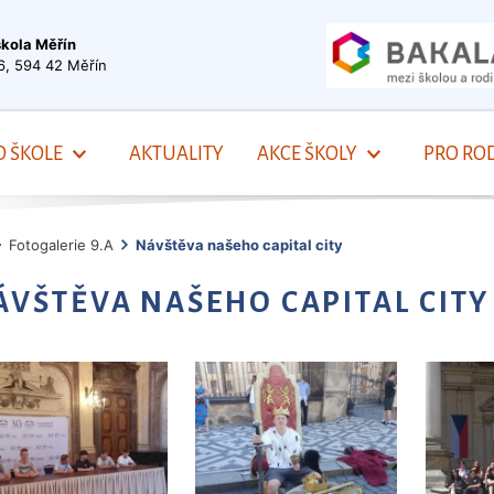
škola Měřín
6, 594 42 Měřín
O ŠKOLE
AKTUALITY
AKCE ŠKOLY
PRO ROD
Fotogalerie 9.A
Návštěva našeho capital city
ÁVŠTĚVA NAŠEHO CAPITAL CITY