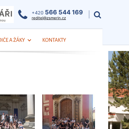
566 544 169
+420
reditel@zsmerin.cz
IČE A ŽÁKY
KONTAKTY