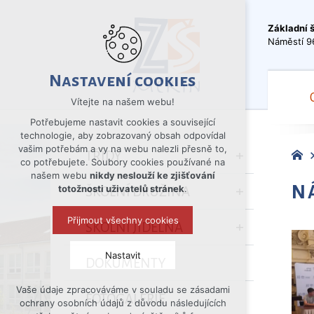
Základní 
Náměstí 9
Nastavení cookies
Vítejte na našem webu!
Potřebujeme nastavit cookies a související
technologie, aby zobrazovaný obsah odpovídal
vašim potřebám a vy na webu nalezli přesně to,
TŘÍDY
co potřebujete. Soubory cookies používané na
našem webu
nikdy neslouží ke zjišťování
N
totožnosti uživatelů stránek
.
ŠKOLNÍ DRUŽINA
Přijmout všechny cookies
ŠKOLNÍ JÍDELNA
Nastavit
DOKUMENTY
Vaše údaje zpracováváme v souladu se zásadami
Technická cookies
FOTOGALERIE
ochrany osobních údajů z důvodu následujících
nutná pro provozování webu