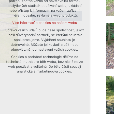
potřeb: zpětná vazba od návštěvníků formou
analytických statistik používání webu, ukládání
udržení kontextu stránek (session):
nebo přístup k informacím na vašem zařízení,
případná přihlášení, volby jazyka, apod.
měření obsahu, reklama a vývoj produktů.
SCHRÁNKA DŮVĚRY
Volitelná cookies
Více informací o cookies na našem webu
analytická pro anonymizované
vyhodnocení návštěvnosti
Správci vašich údajů bude naše společnost, jakož
i naši důvěryhodní partneři, se kterými neustále
marketingová cookies (Google)
spolupracujeme. Vyjádření souhlasu je
Více informací o cookies na našem webu
dobrovolné. Můžete jej kdykoli zrušit nebo
obnovit změnou nastavení vašich cookies.
Cookies a podobné technologie dělíme na
Přijmout všechny cookies
technická: nutná pro běh webu, bez nichž nelze
web používat a volitelná. Do této části spadají
Odmítnout vše
analytická a marketingová cookies.