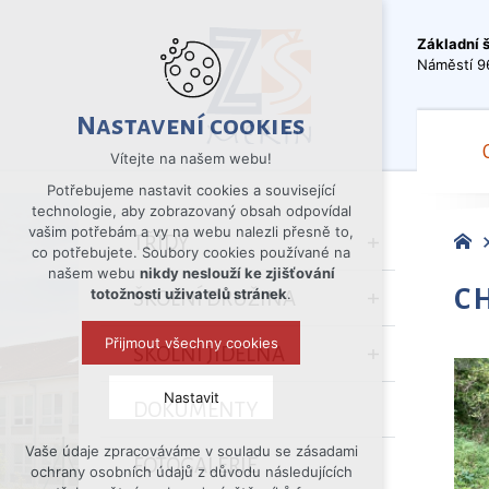
Základní 
Náměstí 9
Nastavení cookies
Vítejte na našem webu!
Potřebujeme nastavit cookies a související
technologie, aby zobrazovaný obsah odpovídal
vašim potřebám a vy na webu nalezli přesně to,
TŘÍDY
co potřebujete. Soubory cookies používané na
našem webu
nikdy neslouží ke zjišťování
C
totožnosti uživatelů stránek
.
ŠKOLNÍ DRUŽINA
Přijmout všechny cookies
ŠKOLNÍ JÍDELNA
Nastavit
DOKUMENTY
Vaše údaje zpracováváme v souladu se zásadami
Technická cookies
FOTOGALERIE
ochrany osobních údajů z důvodu následujících
nutná pro provozování webu