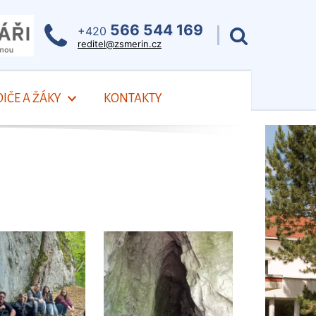
566 544 169
+420
reditel@zsmerin.cz
IČE A ŽÁKY
KONTAKTY