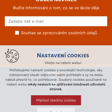
Buďte informováni o tom, co se ve škole děje
Souhlas se zpracováním osobních údajů
ODESLAT
Nastavení cookies
Vítejte na našem webu!
Potřebujeme nastavit cookies a související technologie, aby
zobrazovaný obsah odpovídal vašim potřebám a vy na webu
nalezli přesně to, co potřebujete. Soubory cookies používané na
našem webu
nikdy neslouží ke zjišťování totožnosti uživatelů
stránek
.
Základní škola Měřín
Přijmout všechny cookies
Náměstí 96, 594 42 Měřín