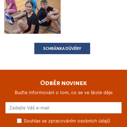
SCHRÁNKA DŮVĚRY
Odběr novinek
Buďte informováni o tom, co se ve škole děje
Souhlas se zpracováním osobních údajů