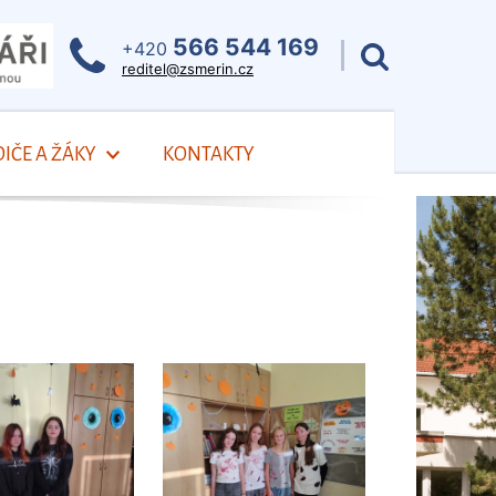
566 544 169
+420
reditel@zsmerin.cz
IČE A ŽÁKY
KONTAKTY