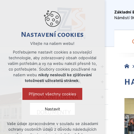
Základní 
Náměstí 9
Nastavení cookies
Vítejte na našem webu!
Potřebujeme nastavit cookies a související
technologie, aby zobrazovaný obsah odpovídal
vašim potřebám a vy na webu nalezli přesně to,
TŘÍDY
co potřebujete. Soubory cookies používané na
našem webu
nikdy neslouží ke zjišťování
H
totožnosti uživatelů stránek
.
ŠKOLNÍ DRUŽINA
Přijmout všechny cookies
ŠKOLNÍ JÍDELNA
Nastavit
DOKUMENTY
Vaše údaje zpracováváme v souladu se zásadami
Technická cookies
FOTOGALERIE
ochrany osobních údajů z důvodu následujících
nutná pro provozování webu