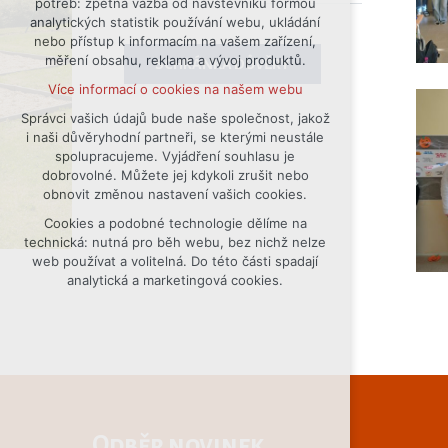
potřeb: zpětná vazba od návštěvníků formou
analytických statistik používání webu, ukládání
udržení kontextu stránek (session):
nebo přístup k informacím na vašem zařízení,
případná přihlášení, volby jazyka, apod.
měření obsahu, reklama a vývoj produktů.
SCHRÁNKA DŮVĚRY
Volitelná cookies
Více informací o cookies na našem webu
analytická pro anonymizované
vyhodnocení návštěvnosti
Správci vašich údajů bude naše společnost, jakož
i naši důvěryhodní partneři, se kterými neustále
marketingová cookies (Google)
spolupracujeme. Vyjádření souhlasu je
Více informací o cookies na našem webu
dobrovolné. Můžete jej kdykoli zrušit nebo
obnovit změnou nastavení vašich cookies.
Cookies a podobné technologie dělíme na
Přijmout všechny cookies
technická: nutná pro běh webu, bez nichž nelze
web používat a volitelná. Do této části spadají
Odmítnout vše
analytická a marketingová cookies.
Odběr novinek