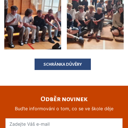
SCHRÁNKA DŮVĚRY
Odběr novinek
Buďte informováni o tom, co se ve škole děje