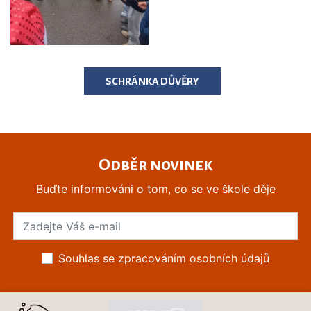
SCHRÁNKA DŮVĚRY
Odběr novinek
Buďte informováni o tom, co se ve škole děje
Souhlas se zpracováním osobních údajů