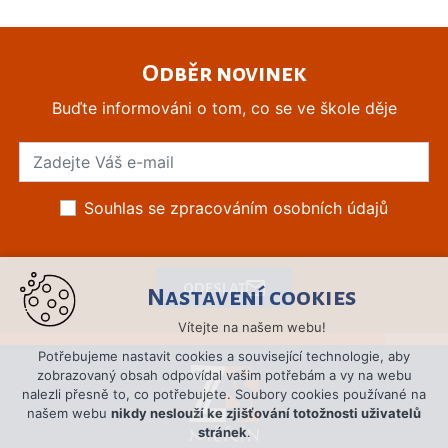
Odběr novinek
Buďte informováni o tom, co se ve škole děje
Souhlas se zpracováním osobních údajů
ODESLAT
Nastavení cookies
Vítejte na našem webu!
Potřebujeme nastavit cookies a související technologie, aby
zobrazovaný obsah odpovídal vašim potřebám a vy na webu
nalezli přesně to, co potřebujete. Soubory cookies používané na
našem webu
nikdy neslouží ke zjišťování totožnosti uživatelů
stránek
.