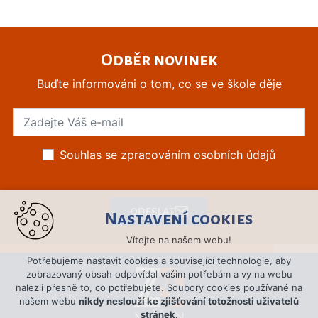
Odběr novinek
Buďte informováni o tom, co se ve škole děje
Souhlas se zpracováním osobních údajů
ODESLAT
Nastavení cookies
Vítejte na našem webu!
Potřebujeme nastavit cookies a související technologie, aby
zobrazovaný obsah odpovídal vašim potřebám a vy na webu
nalezli přesně to, co potřebujete. Soubory cookies používané na
našem webu
nikdy neslouží ke zjišťování totožnosti uživatelů
stránek
.