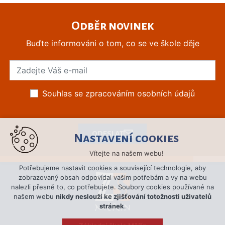
Odběr novinek
Buďte informováni o tom, co se ve škole děje
Souhlas se zpracováním osobních údajů
ODESLAT
Nastavení cookies
Vítejte na našem webu!
Potřebujeme nastavit cookies a související technologie, aby
zobrazovaný obsah odpovídal vašim potřebám a vy na webu
nalezli přesně to, co potřebujete. Soubory cookies používané na
našem webu
nikdy neslouží ke zjišťování totožnosti uživatelů
stránek
.