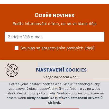
Odběr novinek
Buďte informováni o tom, co se ve škole děje
Souhlas se zpracováním osobních údajů
ODESLAT
Nastavení cookies
Vítejte na našem webu!
Potřebujeme nastavit cookies a související technologie, aby
zobrazovaný obsah odpovídal vašim potřebám a vy na webu
nalezli přesně to, co potřebujete. Soubory cookies používané na
našem webu
nikdy neslouží ke zjišťování totožnosti uživatelů
stránek
.