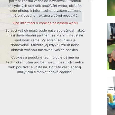
potřeb: zpětná vazba od návštěvníků formou
analytických statistik používání webu, ukládání
udržení kontextu stránek (session):
nebo přístup k informacím na vašem zařízení,
případná přihlášení, volby jazyka, apod.
měření obsahu, reklama a vývoj produktů.
SCHRÁNKA DŮVĚRY
Volitelná cookies
Více informací o cookies na našem webu
analytická pro anonymizované
vyhodnocení návštěvnosti
Správci vašich údajů bude naše společnost, jakož
i naši důvěryhodní partneři, se kterými neustále
marketingová cookies (Google)
spolupracujeme. Vyjádření souhlasu je
Více informací o cookies na našem webu
dobrovolné. Můžete jej kdykoli zrušit nebo
obnovit změnou nastavení vašich cookies.
Cookies a podobné technologie dělíme na
Přijmout všechny cookies
technická: nutná pro běh webu, bez nichž nelze
web používat a volitelná. Do této části spadají
Odmítnout vše
analytická a marketingová cookies.