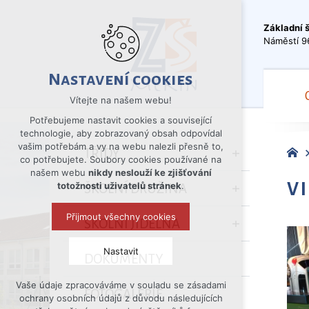
Základní 
Náměstí 9
Nastavení cookies
Vítejte na našem webu!
Potřebujeme nastavit cookies a související
technologie, aby zobrazovaný obsah odpovídal
vašim potřebám a vy na webu nalezli přesně to,
TŘÍDY
co potřebujete. Soubory cookies používané na
našem webu
nikdy neslouží ke zjišťování
V
totožnosti uživatelů stránek
.
ŠKOLNÍ DRUŽINA
Přijmout všechny cookies
ŠKOLNÍ JÍDELNA
Nastavit
DOKUMENTY
Vaše údaje zpracováváme v souladu se zásadami
Technická cookies
FOTOGALERIE
ochrany osobních údajů z důvodu následujících
nutná pro provozování webu