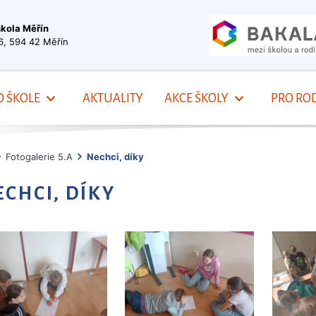
škola Měřín
6, 594 42 Měřín
O ŠKOLE
AKTUALITY
AKCE ŠKOLY
PRO ROD
Fotogalerie 5.A
Nechci, díky
ECHCI, DÍKY