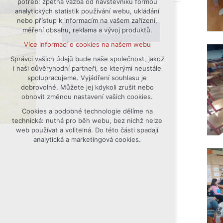
potřeb: zpětná vazba od návštěvníků formou
analytických statistik používání webu, ukládání
udržení kontextu stránek (session):
nebo přístup k informacím na vašem zařízení,
případná přihlášení, volby jazyka, apod.
měření obsahu, reklama a vývoj produktů.
SCHRÁNKA DŮVĚRY
Volitelná cookies
Více informací o cookies na našem webu
analytická pro anonymizované
vyhodnocení návštěvnosti
Správci vašich údajů bude naše společnost, jakož
i naši důvěryhodní partneři, se kterými neustále
marketingová cookies (Google)
spolupracujeme. Vyjádření souhlasu je
Více informací o cookies na našem webu
dobrovolné. Můžete jej kdykoli zrušit nebo
obnovit změnou nastavení vašich cookies.
Cookies a podobné technologie dělíme na
Přijmout všechny cookies
technická: nutná pro běh webu, bez nichž nelze
web používat a volitelná. Do této části spadají
Odmítnout vše
analytická a marketingová cookies.