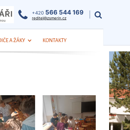
566 544 169
+420
reditel@zsmerin.cz
IČE A ŽÁKY
KONTAKTY