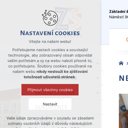
Základní 
Náměstí 9
Nastavení cookies
Vítejte na našem webu!
Potřebujeme nastavit cookies a související
technologie, aby zobrazovaný obsah odpovídal
vašim potřebám a vy na webu nalezli přesně to,
TŘÍDY
co potřebujete. Soubory cookies používané na
našem webu
nikdy neslouží ke zjišťování
N
totožnosti uživatelů stránek
.
ŠKOLNÍ DRUŽINA
Přijmout všechny cookies
ŠKOLNÍ JÍDELNA
Nastavit
DOKUMENTY
Vaše údaje zpracováváme v souladu se zásadami
Technická cookies
FOTOGALERIE
ochrany osobních údajů z důvodu následujících
nutná pro provozování webu