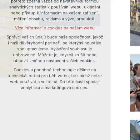
potřeb: zpětná vazba od návštěvníků formou
analytických statistik používání webu, ukládání
udržení kontextu stránek (session):
nebo přístup k informacím na vašem zařízení,
případná přihlášení, volby jazyka, apod.
měření obsahu, reklama a vývoj produktů.
SCHRÁNKA DŮVĚRY
Volitelná cookies
Více informací o cookies na našem webu
analytická pro anonymizované
vyhodnocení návštěvnosti
Správci vašich údajů bude naše společnost, jakož
i naši důvěryhodní partneři, se kterými neustále
marketingová cookies (Google)
spolupracujeme. Vyjádření souhlasu je
Více informací o cookies na našem webu
dobrovolné. Můžete jej kdykoli zrušit nebo
obnovit změnou nastavení vašich cookies.
Cookies a podobné technologie dělíme na
Přijmout všechny cookies
technická: nutná pro běh webu, bez nichž nelze
web používat a volitelná. Do této části spadají
Odmítnout vše
analytická a marketingová cookies.