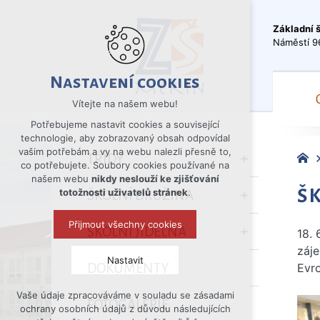
Základní 
Náměstí 9
Nastavení cookies
Vítejte na našem webu!
Potřebujeme nastavit cookies a související
technologie, aby zobrazovaný obsah odpovídal
vašim potřebám a vy na webu nalezli přesně to,
TŘÍDY
co potřebujete. Soubory cookies používané na
našem webu
nikdy neslouží ke zjišťování
Š
totožnosti uživatelů stránek
.
ŠKOLNÍ DRUŽINA
Přijmout všechny cookies
ŠKOLNÍ JÍDELNA
18. 
záje
Nastavit
DOKUMENTY
Evr
Vaše údaje zpracováváme v souladu se zásadami
Technická cookies
FOTOGALERIE
ochrany osobních údajů z důvodu následujících
nutná pro provozování webu