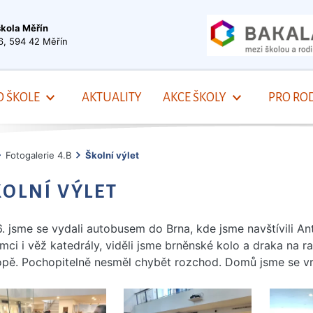
škola Měřín
6, 594 42 Měřín
O ŠKOLE
AKTUALITY
AKCE ŠKOLY
PRO ROD
Fotogalerie 4.B
Školní výlet
KOLNÍ VÝLET
6. jsme se vydali autobusem do Brna, kde jsme navštívili A
mci i věž katedrály, viděli jsme brněnské kolo a draka na rad
opě. Pochopitelně nesměl chybět rozchod. Domů jsme se vrá