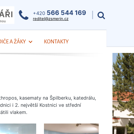
566 544 169
+420
reditel@zsmerin.cz
IČE A ŽÁKY
KONTAKTY
nthropos, kasematy na Špilberku, katedrálu,
nici i 2. největší Kostnici ve střední
tili vlakem.