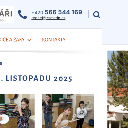
566 544 169
+420
reditel@zsmerin.cz
IČE A ŽÁKY
KONTAKTY
5
. LISTOPADU 2025