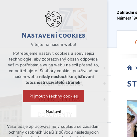
Základní 
Náměstí 9
Nastavení cookies
Vítejte na našem webu!
Potřebujeme nastavit cookies a související
technologie, aby zobrazovaný obsah odpovídal
vašim potřebám a vy na webu nalezli přesně to,
TŘÍDY
co potřebujete. Soubory cookies používané na
našem webu
nikdy neslouží ke zjišťování
S
totožnosti uživatelů stránek
.
ŠKOLNÍ DRUŽINA
Přijmout všechny cookies
ŠKOLNÍ JÍDELNA
Nastavit
DOKUMENTY
Vaše údaje zpracováváme v souladu se zásadami
Technická cookies
FOTOGALERIE
ochrany osobních údajů z důvodu následujících
nutná pro provozování webu