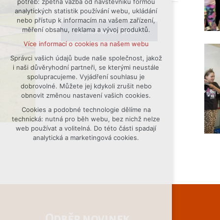
potřeb: zpětná vazba od návštěvníků formou
analytických statistik používání webu, ukládání
udržení kontextu stránek (session):
nebo přístup k informacím na vašem zařízení,
případná přihlášení, volby jazyka, apod.
měření obsahu, reklama a vývoj produktů.
SCHRÁNKA DŮVĚRY
Volitelná cookies
Více informací o cookies na našem webu
analytická pro anonymizované
vyhodnocení návštěvnosti
Správci vašich údajů bude naše společnost, jakož
i naši důvěryhodní partneři, se kterými neustále
marketingová cookies (Google)
spolupracujeme. Vyjádření souhlasu je
Více informací o cookies na našem webu
dobrovolné. Můžete jej kdykoli zrušit nebo
obnovit změnou nastavení vašich cookies.
Cookies a podobné technologie dělíme na
Přijmout všechny cookies
technická: nutná pro běh webu, bez nichž nelze
web používat a volitelná. Do této části spadají
Odmítnout vše
analytická a marketingová cookies.
Odběr novinek