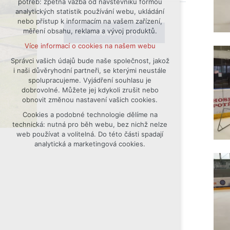
potřeb: zpětná vazba od návštěvníků formou
analytických statistik používání webu, ukládání
udržení kontextu stránek (session):
nebo přístup k informacím na vašem zařízení,
případná přihlášení, volby jazyka, apod.
měření obsahu, reklama a vývoj produktů.
SCHRÁNKA DŮVĚRY
Volitelná cookies
Více informací o cookies na našem webu
analytická pro anonymizované
vyhodnocení návštěvnosti
Správci vašich údajů bude naše společnost, jakož
i naši důvěryhodní partneři, se kterými neustále
marketingová cookies (Google)
spolupracujeme. Vyjádření souhlasu je
Více informací o cookies na našem webu
dobrovolné. Můžete jej kdykoli zrušit nebo
obnovit změnou nastavení vašich cookies.
Cookies a podobné technologie dělíme na
Přijmout všechny cookies
technická: nutná pro běh webu, bez nichž nelze
web používat a volitelná. Do této části spadají
Odmítnout vše
analytická a marketingová cookies.