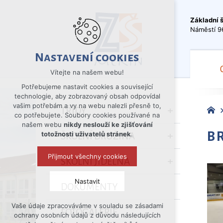
Základní 
Náměstí 9
Nastavení cookies
Vítejte na našem webu!
Potřebujeme nastavit cookies a související
technologie, aby zobrazovaný obsah odpovídal
vašim potřebám a vy na webu nalezli přesně to,
TŘÍDY
co potřebujete. Soubory cookies používané na
našem webu
nikdy neslouží ke zjišťování
B
totožnosti uživatelů stránek
.
ŠKOLNÍ DRUŽINA
Přijmout všechny cookies
ŠKOLNÍ JÍDELNA
Nastavit
DOKUMENTY
Vaše údaje zpracováváme v souladu se zásadami
Technická cookies
FOTOGALERIE
ochrany osobních údajů z důvodu následujících
nutná pro provozování webu