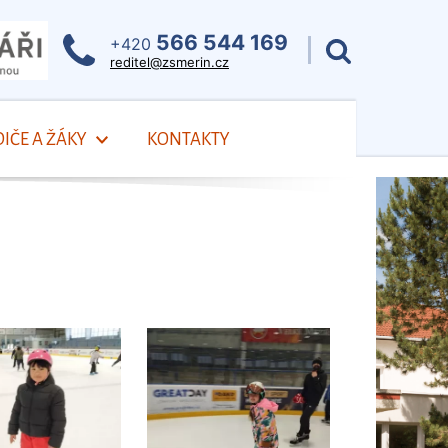
566 544 169
+420
reditel@zsmerin.cz
IČE A ŽÁKY
KONTAKTY