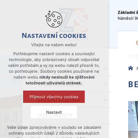
Základní 
Náměstí 9
Nastavení cookies
Vítejte na našem webu!
Potřebujeme nastavit cookies a související
technologie, aby zobrazovaný obsah odpovídal
vašim potřebám a vy na webu nalezli přesně to,
TŘÍDY
co potřebujete. Soubory cookies používané na
našem webu
nikdy neslouží ke zjišťování
B
totožnosti uživatelů stránek
.
ŠKOLNÍ DRUŽINA
Přijmout všechny cookies
ŠKOLNÍ JÍDELNA
Nastavit
DOKUMENTY
Vaše údaje zpracováváme v souladu se zásadami
Technická cookies
FOTOGALERIE
ochrany osobních údajů z důvodu následujících
nutná pro provozování webu