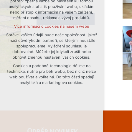
potřeb: zpětná vazba od návštěvníků formou
analytických statistik používání webu, ukládání
udržení kontextu stránek (session):
nebo přístup k informacím na vašem zařízení,
případná přihlášení, volby jazyka, apod.
měření obsahu, reklama a vývoj produktů.
SCHRÁNKA DŮVĚRY
Volitelná cookies
Více informací o cookies na našem webu
analytická pro anonymizované
vyhodnocení návštěvnosti
Správci vašich údajů bude naše společnost, jakož
i naši důvěryhodní partneři, se kterými neustále
marketingová cookies (Google)
spolupracujeme. Vyjádření souhlasu je
Více informací o cookies na našem webu
dobrovolné. Můžete jej kdykoli zrušit nebo
obnovit změnou nastavení vašich cookies.
Cookies a podobné technologie dělíme na
Přijmout všechny cookies
technická: nutná pro běh webu, bez nichž nelze
web používat a volitelná. Do této části spadají
Odmítnout vše
analytická a marketingová cookies.
Odběr novinek