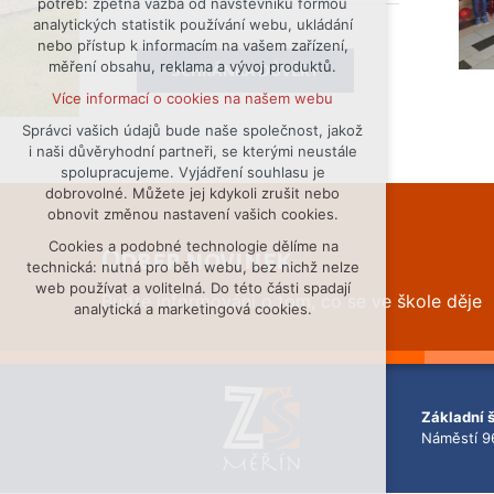
potřeb: zpětná vazba od návštěvníků formou
analytických statistik používání webu, ukládání
udržení kontextu stránek (session):
nebo přístup k informacím na vašem zařízení,
případná přihlášení, volby jazyka, apod.
měření obsahu, reklama a vývoj produktů.
SCHRÁNKA DŮVĚRY
Volitelná cookies
Více informací o cookies na našem webu
analytická pro anonymizované
vyhodnocení návštěvnosti
Správci vašich údajů bude naše společnost, jakož
i naši důvěryhodní partneři, se kterými neustále
marketingová cookies (Google)
spolupracujeme. Vyjádření souhlasu je
Více informací o cookies na našem webu
dobrovolné. Můžete jej kdykoli zrušit nebo
obnovit změnou nastavení vašich cookies.
Cookies a podobné technologie dělíme na
Přijmout všechny cookies
Odběr novinek
technická: nutná pro běh webu, bez nichž nelze
web používat a volitelná. Do této části spadají
Buďte informováni o tom, co se ve škole děje
Odmítnout vše
analytická a marketingová cookies.
Základní 
Náměstí 9