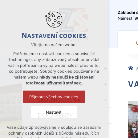
Základní 
Náměstí 9
Nastavení cookies
Vítejte na našem webu!
Potřebujeme nastavit cookies a související
technologie, aby zobrazovaný obsah odpovídal
vašim potřebám a vy na webu nalezli přesně to,
TŘÍDY
co potřebujete. Soubory cookies používané na
našem webu
nikdy neslouží ke zjišťování
V
totožnosti uživatelů stránek
.
ŠKOLNÍ DRUŽINA
Přijmout všechny cookies
ŠKOLNÍ JÍDELNA
Nastavit
DOKUMENTY
Vaše údaje zpracováváme v souladu se zásadami
Technická cookies
FOTOGALERIE
ochrany osobních údajů z důvodu následujících
nutná pro provozování webu