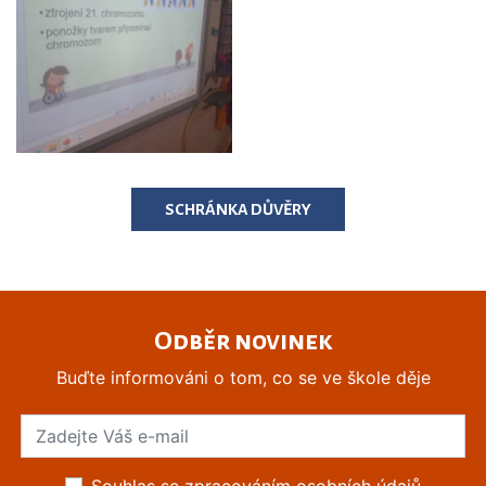
SCHRÁNKA DŮVĚRY
Odběr novinek
Buďte informováni o tom, co se ve škole děje
Souhlas se zpracováním osobních údajů