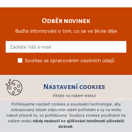
Odběr novinek
Buďte informováni o tom, co se ve škole děje
Souhlas se zpracováním osobních údajů
ODESLAT
Nastavení cookies
Vítejte na našem webu!
Potřebujeme nastavit cookies a související technologie, aby
zobrazovaný obsah odpovídal vašim potřebám a vy na webu
nalezli přesně to, co potřebujete. Soubory cookies používané na
našem webu
nikdy neslouží ke zjišťování totožnosti uživatelů
stránek
.