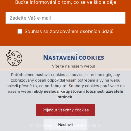
Buďte informováni o tom, co se ve škole děje
Souhlas se zpracováním osobních údajů
ODESLAT
Nastavení cookies
Vítejte na našem webu!
Potřebujeme nastavit cookies a související technologie, aby
zobrazovaný obsah odpovídal vašim potřebám a vy na webu
nalezli přesně to, co potřebujete. Soubory cookies používané na
našem webu
nikdy neslouží ke zjišťování totožnosti uživatelů
stránek
.
Základní škola Měřín
Přijmout všechny cookies
Náměstí 96, 594 42 Měřín
Nastavit
© 2026 Copyright Základní škola Měřín