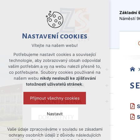
Základní 
Náměstí 9
Nastavení cookies
Vítejte na našem webu!
Potřebujeme nastavit cookies a související
technologie, aby zobrazovaný obsah odpovídal
vašim potřebám a vy na webu nalezli přesně to,
TŘÍDY
co potřebujete. Soubory cookies používané na
našem webu
nikdy neslouží ke zjišťování
S
totožnosti uživatelů stránek
.
ŠKOLNÍ DRUŽINA
Přijmout všechny cookies
ŠKOLNÍ JÍDELNA
S
Nastavit
S
DOKUMENTY
Vaše údaje zpracováváme v souladu se zásadami
Technická cookies
FOTOGALERIE
ochrany osobních údajů z důvodu následujících
nutná pro provozování webu