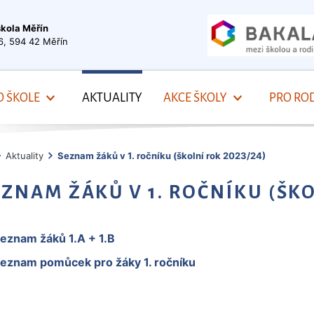
škola Měřín
6, 594 42 Měřín
O ŠKOLE
AKTUALITY
AKCE ŠKOLY
PRO ROD
Aktuality
Seznam žáků v 1. ročníku (školní rok 2023/24)
EZNAM ŽÁKŮ V 1. ROČNÍKU (ŠKO
eznam žáků 1.A + 1.B
eznam pomůcek pro žáky 1. ročníku