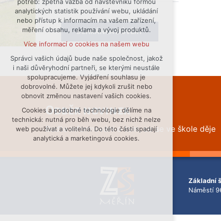
potřeb: zpětná vazba od návštěvníků formou
analytických statistik používání webu, ukládání
udržení kontextu stránek (session):
nebo přístup k informacím na vašem zařízení,
případná přihlášení, volby jazyka, apod.
měření obsahu, reklama a vývoj produktů.
SCHRÁNKA DŮVĚRY
Volitelná cookies
Více informací o cookies na našem webu
analytická pro anonymizované
vyhodnocení návštěvnosti
Správci vašich údajů bude naše společnost, jakož
i naši důvěryhodní partneři, se kterými neustále
marketingová cookies (Google)
spolupracujeme. Vyjádření souhlasu je
Více informací o cookies na našem webu
dobrovolné. Můžete jej kdykoli zrušit nebo
obnovit změnou nastavení vašich cookies.
Odběr novinek
Cookies a podobné technologie dělíme na
Přijmout všechny cookies
technická: nutná pro běh webu, bez nichž nelze
Buďte informováni o tom, co se ve škole děje
web používat a volitelná. Do této části spadají
Odmítnout vše
analytická a marketingová cookies.
Základní 
Náměstí 9