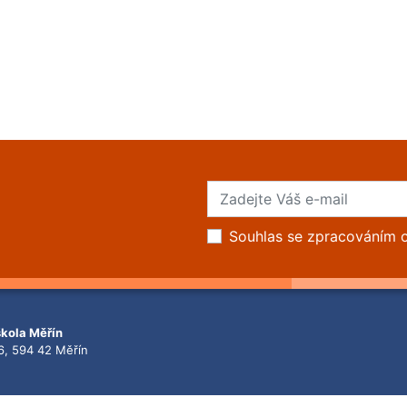
Souhlas se zpracováním 
škola Měřín
6, 594 42 Měřín