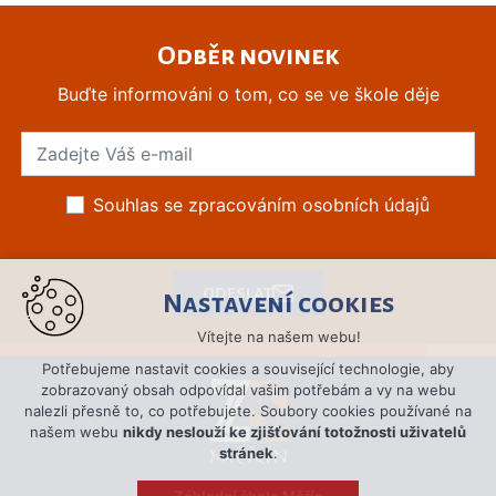
Odběr novinek
Buďte informováni o tom, co se ve škole děje
Souhlas se zpracováním osobních údajů
ODESLAT
Nastavení cookies
Vítejte na našem webu!
Potřebujeme nastavit cookies a související technologie, aby
zobrazovaný obsah odpovídal vašim potřebám a vy na webu
nalezli přesně to, co potřebujete. Soubory cookies používané na
našem webu
nikdy neslouží ke zjišťování totožnosti uživatelů
stránek
.