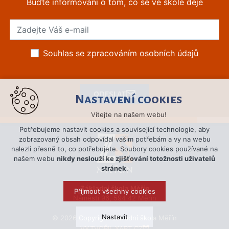
Buďte informováni o tom, co se ve škole děje
Souhlas se zpracováním osobních údajů
ODESLAT
Nastavení cookies
Vítejte na našem webu!
Potřebujeme nastavit cookies a související technologie, aby
zobrazovaný obsah odpovídal vašim potřebám a vy na webu
nalezli přesně to, co potřebujete. Soubory cookies používané na
našem webu
nikdy neslouží ke zjišťování totožnosti uživatelů
stránek
.
Základní škola Měřín
Přijmout všechny cookies
Náměstí 96, 594 42 Měřín
Nastavit
© 2026 Copyright Základní škola Měřín
VYTVOŘIL XART.CZ