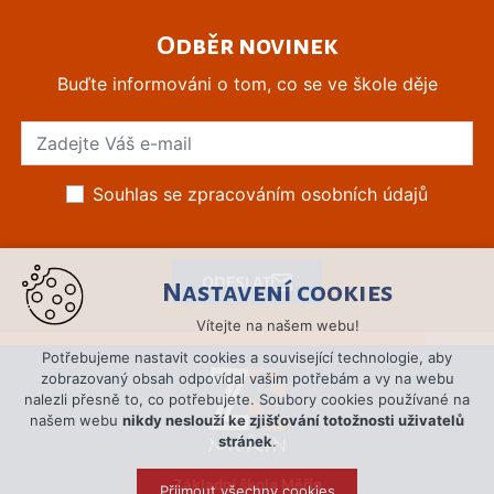
Odběr novinek
Buďte informováni o tom, co se ve škole děje
Souhlas se zpracováním osobních údajů
ODESLAT
Nastavení cookies
Vítejte na našem webu!
Potřebujeme nastavit cookies a související technologie, aby
zobrazovaný obsah odpovídal vašim potřebám a vy na webu
nalezli přesně to, co potřebujete. Soubory cookies používané na
našem webu
nikdy neslouží ke zjišťování totožnosti uživatelů
stránek
.
Základní škola Měřín
Přijmout všechny cookies