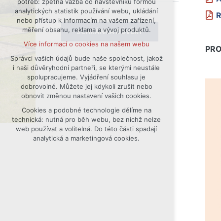
potřeb: zpětná vazba od návštěvníků formou
analytických statistik používání webu, ukládání
udržení kontextu stránek (session):
R
nebo přístup k informacím na vašem zařízení,
případná přihlášení, volby jazyka, apod.
měření obsahu, reklama a vývoj produktů.
SCHRÁNKA DŮVĚRY
Volitelná cookies
Více informací o cookies na našem webu
analytická pro anonymizované
PRO
vyhodnocení návštěvnosti
Správci vašich údajů bude naše společnost, jakož
i naši důvěryhodní partneři, se kterými neustále
marketingová cookies (Google)
spolupracujeme. Vyjádření souhlasu je
Více informací o cookies na našem webu
dobrovolné. Můžete jej kdykoli zrušit nebo
obnovit změnou nastavení vašich cookies.
Cookies a podobné technologie dělíme na
Přijmout všechny cookies
technická: nutná pro běh webu, bez nichž nelze
web používat a volitelná. Do této části spadají
Odmítnout vše
analytická a marketingová cookies.