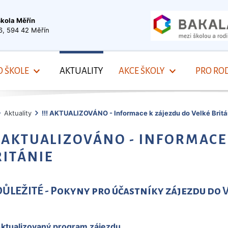
škola Měřín
6, 594 42 Měřín
O ŠKOLE
AKTUALITY
AKCE ŠKOLY
PRO ROD
Aktuality
!!! AKTUALIZOVÁNO - Informace k zájezdu do Velké Britá
!! AKTUALIZOVÁNO - INFORMACE
RITÁNIE
DŮLEŽITÉ - Pokyny pro účastníky zájezdu do 
ktualizovaný program zájezdu