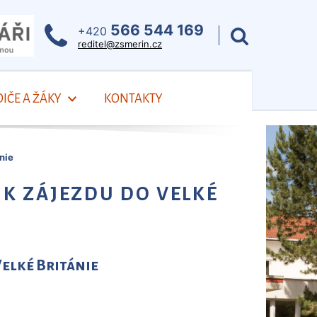
566 544 169
+420
reditel@zsmerin.cz
IČE A ŽÁKY
KONTAKTY
nie
 K ZÁJEZDU DO VELKÉ
Velké Británie