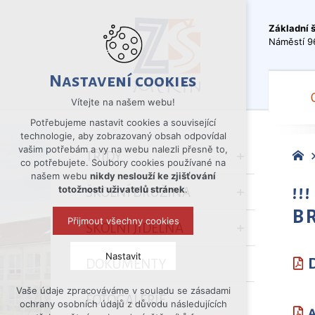
Základní 
Náměstí 9
Nastavení cookies
Vítejte na našem webu!
Potřebujeme nastavit cookies a související
technologie, aby zobrazovaný obsah odpovídal
vašim potřebám a vy na webu nalezli přesně to,
TŘÍDY
co potřebujete. Soubory cookies používané na
našem webu
nikdy neslouží ke zjišťování
!
totožnosti uživatelů stránek
.
ŠKOLNÍ DRUŽINA
B
Přijmout všechny cookies
ŠKOLNÍ JÍDELNA
Nastavit
DOKUMENTY
Vaše údaje zpracováváme v souladu se zásadami
Technická cookies
FOTOGALERIE
ochrany osobních údajů z důvodu následujících
A
nutná pro provozování webu