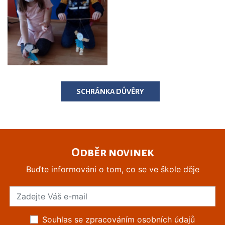
SCHRÁNKA DŮVĚRY
Odběr novinek
Buďte informováni o tom, co se ve škole děje
Souhlas se zpracováním osobních údajů