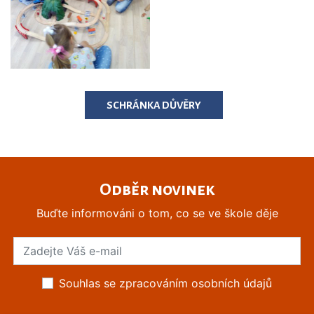
SCHRÁNKA DŮVĚRY
Odběr novinek
Buďte informováni o tom, co se ve škole děje
Souhlas se zpracováním osobních údajů