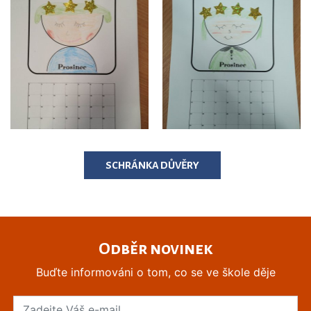
SCHRÁNKA DŮVĚRY
Odběr novinek
Buďte informováni o tom, co se ve škole děje