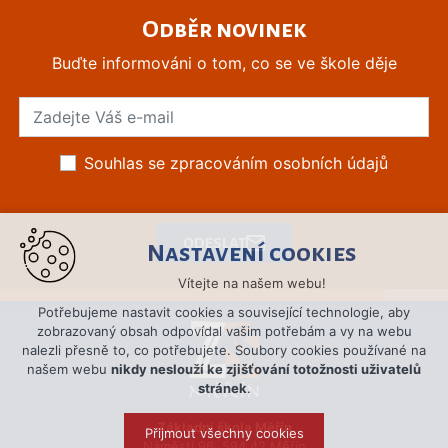
Odběr novinek
Buďte informováni o tom, co se ve škole děje
Souhlas se zpracováním osobních údajů
ODESLAT
Nastavení cookies
Vítejte na našem webu!
Potřebujeme nastavit cookies a související technologie, aby
zobrazovaný obsah odpovídal vašim potřebám a vy na webu
nalezli přesně to, co potřebujete. Soubory cookies používané na
našem webu
nikdy neslouží ke zjišťování totožnosti uživatelů
stránek
.
Základní škola Měřín
Přijmout všechny cookies
Náměstí 96, 594 42 Měřín